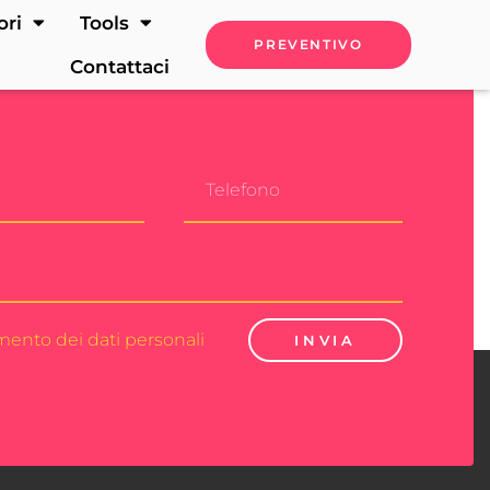
ori
Tools
PREVENTIVO
Contattaci
amento dei dati personali
INVIA