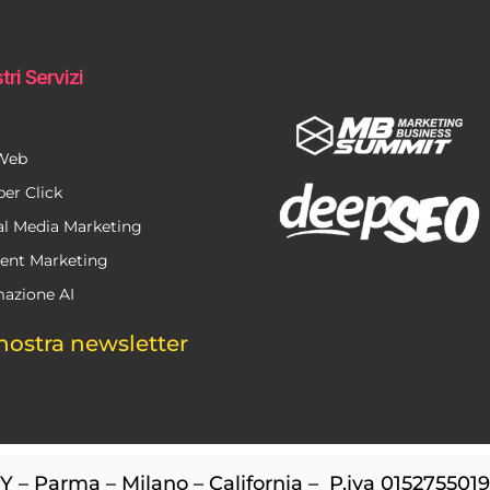
tri Servizi
 Web
per Click
al Media Marketing
ent Marketing
azione AI
nostra newsletter
– Parma – Milano – California – P.iva 015275501