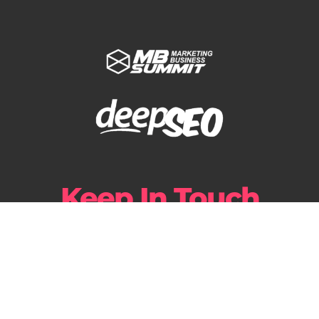
Keep In Touch
02 82955180