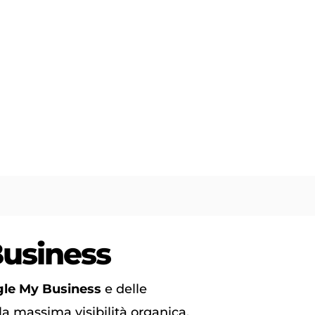
usiness
le My Business
e delle
la massima visibilità organica.