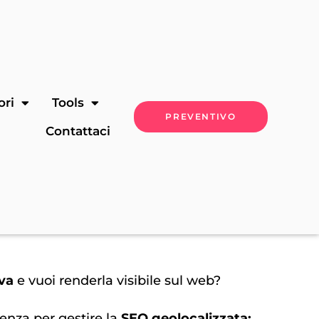
ori
Tools
PREVENTIVO
Contattaci
iva
e vuoi renderla visibile sul web?
ienza per gestire la
SEO geolocalizzata: