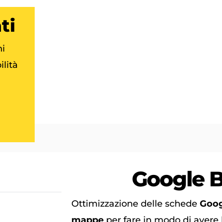
ti
ni
ilità
Google
B
Ottimizzazione delle schede
Goog
mappe
per fare in modo di avere 