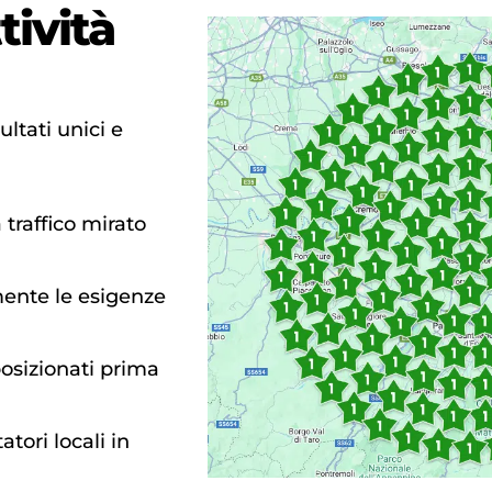
tività
ltati unici e
 traffico mirato
mente le esigenze
osizionati prima
atori locali in