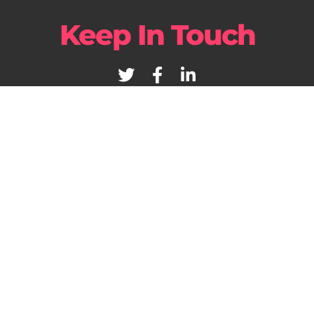
Keep In Touch
02 82955180
Agenzia Marketing Milano
Agenzia Marketing Parma
Agenzia SEO Parma
© YOURDIGITALWEB
– DIGITAL AGENCY – Parma – Milano –
California – P.iva 01527550196 –
Privacy Policy
–
Cookie Policy