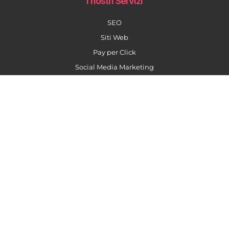
I nostri Servizi
SEO
Siti Web
Pay per Click
Social Media Marketing
Content Marketing
Formazione AI
La nostra newsletter