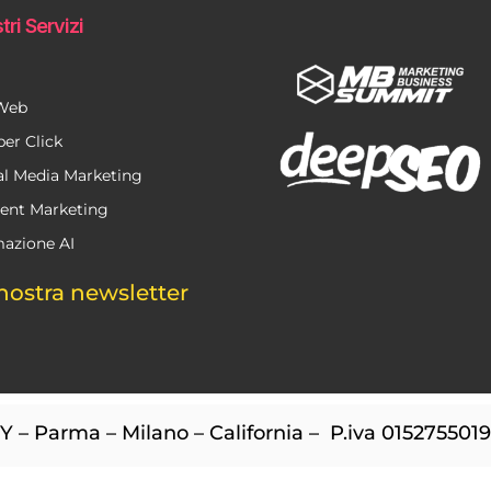
tri Servizi
 Web
per Click
al Media Marketing
ent Marketing
azione AI
nostra newsletter
– Parma – Milano – California – P.iva 015275501