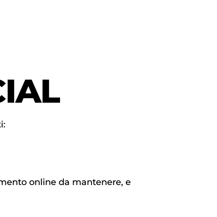
IAL
i:
iamento online da mantenere, e