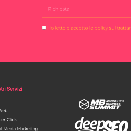
Ho letto e accetto le policy sul tratt
tri Servizi
 Web
per Click
al Media Marketing