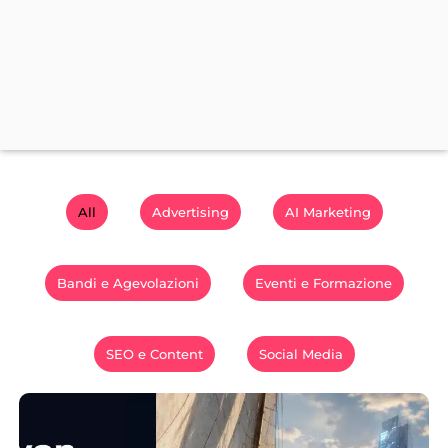
All
Advertising
AI Marketing
Bandi e Agevolazioni
Eventi e Formazione
SEO e Content
Social Media