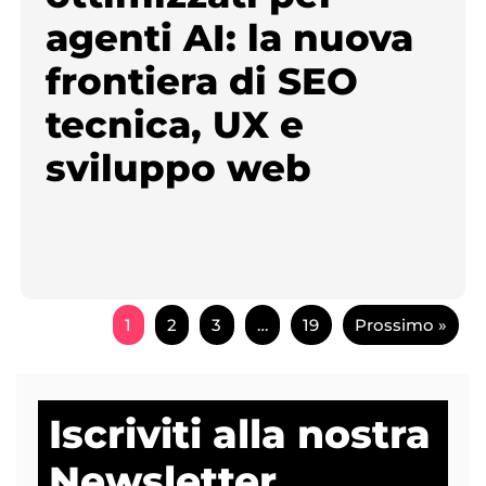
agenti AI: la nuova
frontiera di SEO
tecnica, UX e
sviluppo web
1
2
3
…
19
Prossimo »
Iscriviti alla nostra
Newsletter.