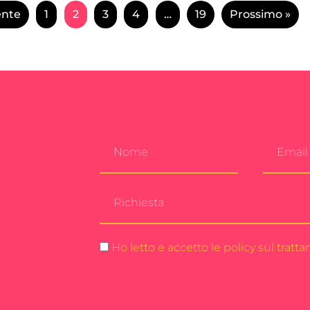
ente
1
2
3
4
…
19
Prossimo »
Ho letto e accetto le policy sul tratt