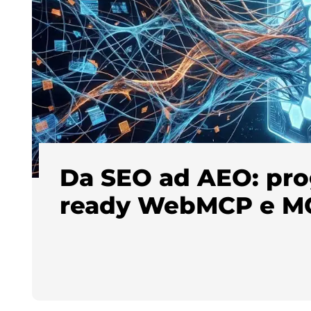
Da SEO ad AEO: prog
ready WebMCP e M