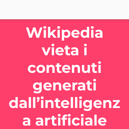
Wikipedia
vieta i
contenuti
generati
dall’intelligenz
a artificiale