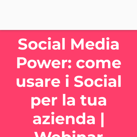
Social Media
Power: come
usare i Social
per la tua
azienda |