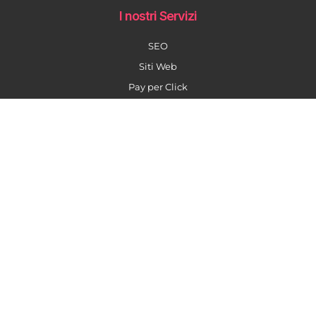
I nostri Servizi
SEO
Siti Web
Pay per Click
Social Media Marketing
Content Marketing
Formazione AI
La nostra newsletter