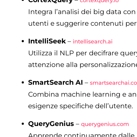
cortexquery.io
Integra l’analisi dei big data con
utenti e suggerire contenuti per
IntelliSeek
–
intellisearch.ai
Utilizza il NLP per decifrare quer
attenzione alla personalizzazione
SmartSearch AI
–
smartsearchai.c
Combina machine learning e anali
esigenze specifiche dell’utente.
QueryGenius
–
querygenius.com
Apprende continuamente dalle int