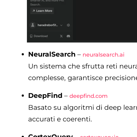
NeuralSearch
–
neuralsearch.ai
Un sistema che sfrutta reti neural
complesse, garantisce precisione 
DeepFind
–
deepfind.com
Basato su algoritmi di deep learn
accurati e coerenti.
CortexQuery
–