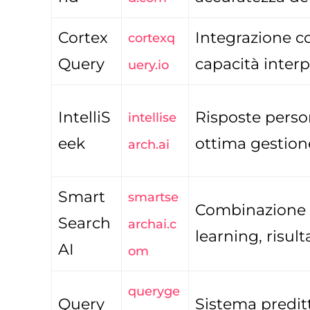
Cortex
Integrazione co
cortexq
Query
capacità interp
uery.io
IntelliS
Risposte perso
intellise
eek
ottima gestion
arch.ai
Smart
smartse
Combinazione 
Search
archai.c
learning, risult
AI
om
queryge
Query
Sistema preditt