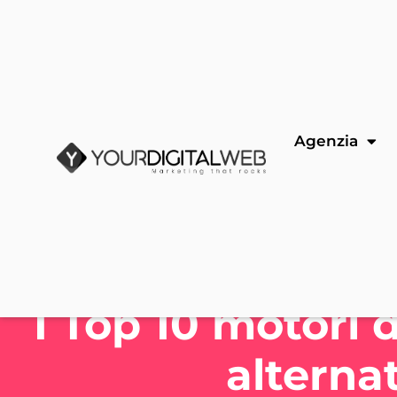
Agenzia
I Top 10 motori d
alterna