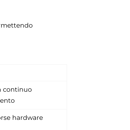
permettendo
in continuo
mento
orse hardware