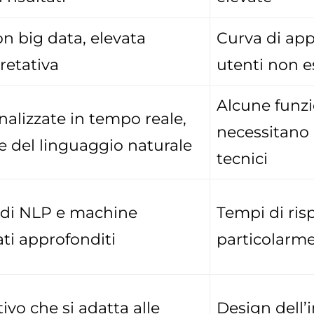
n big data, elevata
Curva di ap
retativa
utenti non e
Alcune funzi
nalizzate in tempo reale,
necessitano
e del linguaggio naturale
tecnici
di NLP e machine
Tempi di ris
ati approfonditi
particolarm
ivo che si adatta alle
Design dell’