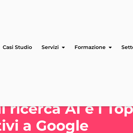
Casi Studio
Servizi
Formazione
Sett
i ricerca AI e i Top
tivi a Google