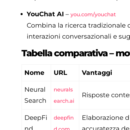
YouChat AI
–
you.com/youchat
Combina la ricerca tradizionale 
interazioni conversazionali e su
Tabella comparativa – mot
Nome
URL
Vantaggi
Neural
neurals
Risposte contes
Search
earch.ai
DeepFi
Elaborazione di
deepfin
nd
accuratezza dei
d.com