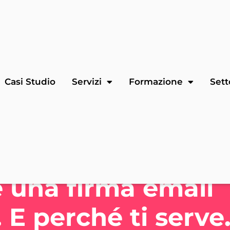
Casi Studio
Servizi
Formazione
Sett
 una firma email
 E perché ti serve