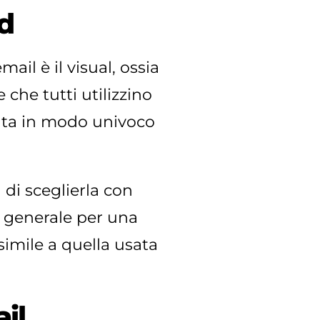
nd
il è il visual, ossia
che tutti utilizzino
tata in modo univoco
di sceglierla con
a generale per una
simile a quella usata
il