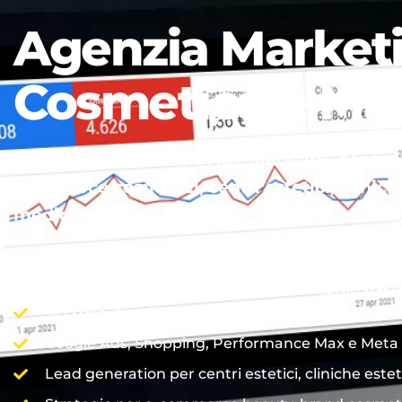
Agenzia Marketi
Cosmetica e Med
Strategie SEO, Google Ads, Meta Ads, conten
commerce cosmetici, centri estetici, clinich
medico-estetici
.
Ti aiutiamo a essere trovato da chi cerca prod
visibilità in vendite, prenotazioni e richieste q
SEO beauty e SEO cosmetica per skincare, make-u
Google Ads, Shopping, Performance Max e Meta Ad
Lead generation per centri estetici, cliniche este