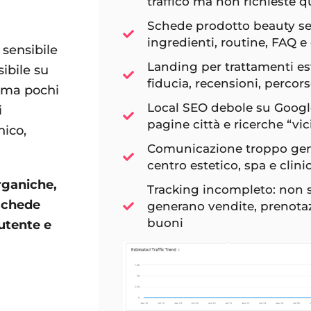
traffico ma non richieste qu
Schede prodotto beauty sen
ingredienti, routine, FAQ e 
 sensibile
Landing per trattamenti est
sibile su
fiducia, recensioni, percors
 ma pochi
Local SEO debole su Googl
i
pagine città e ricerche “vi
ico,
Comunicazione troppo gene
centro estetico, spa e clin
rganiche,
Tracking incompleto: non s
 schede
generano vendite, prenotazi
buoni
utente e