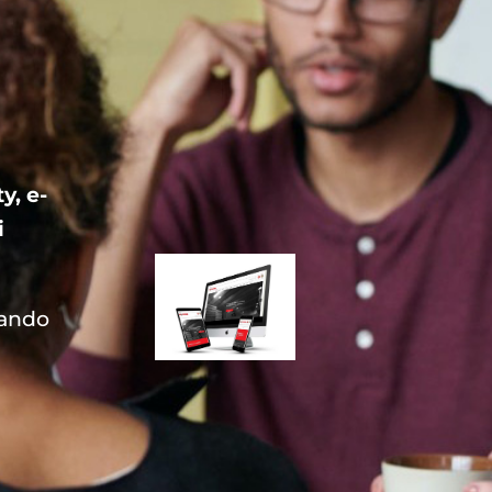
y, e-
i
mando