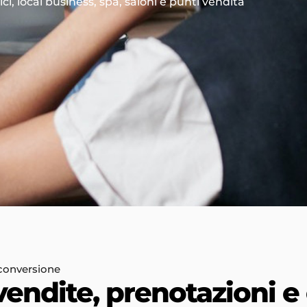
 local business, spa, saloni e punti vendita
 conversione
 vendite, prenotazioni e 