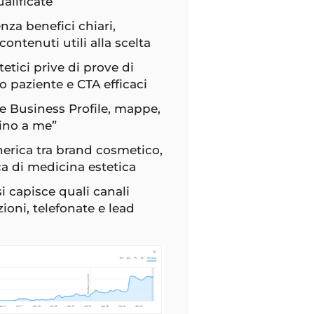
alificate
za benefici chiari,
contenuti utili alla scelta
etici prive di prove di
o paziente e CTA efficaci
e Business Profile, mappe,
cino a me”
rica tra brand cosmetico,
ica di medicina estetica
i capisce quali canali
oni, telefonate e lead