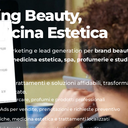
ng Beauty,
icina Estetica
t marketing e lead generation per
brand beaut
e di medicina estetica, spa, profumerie e stud
otti, trattamenti e soluzioni affidabili, trasfor
ualificate.
p, haircare, profumi e prodotti professionali
s per vendite, prenotazioni e richieste preventivo
tiche, medicina estetica e trattamenti localizzati