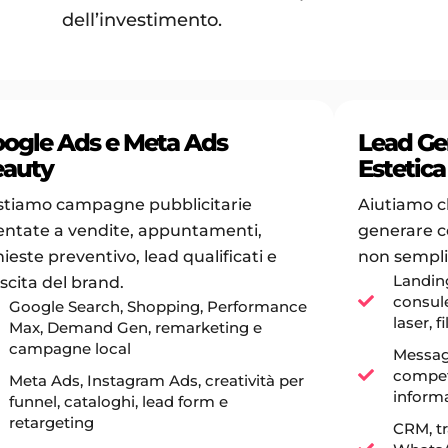
dell’investimento.
ogle Ads e Meta Ads
Lead Ge
eauty
Estetica
stiamo campagne pubblicitarie
Aiutiamo cl
entate a vendite, appuntamenti,
generare co
hieste preventivo, lead qualificati e
non semplic
Landing
scita del brand.
consule
Google Search, Shopping, Performance
laser, f
Max, Demand Gen, remarketing e
campagne local
Messagg
compet
Meta Ads, Instagram Ads, creatività per
informa
funnel, cataloghi, lead form e
retargeting
CRM, t